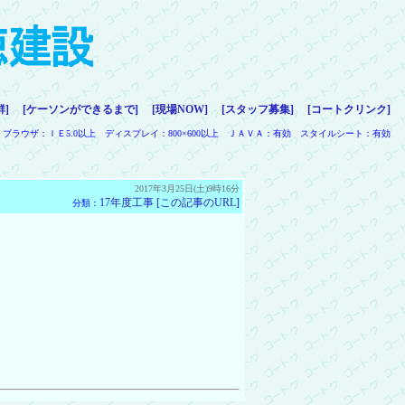
群]
[ケーソンができるまで]
[現場NOW]
[スタッフ募集]
[コートクリンク]
ブラウザ：ＩＥ5.0以上 ディスプレイ：800×600以上 ＪＡＶＡ：有効 スタイルシート：有効
2017年3月25日(土)9時16分
17年度工事
[この記事のURL]
分類：