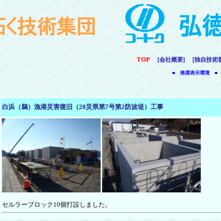
TOP
[会社概要]
[独自技術
■ 推奨表示環境 ■
白浜（鵜）漁港災害復旧（28災県第7号第2防波堤）工事
セルラーブロック10個打設しました。