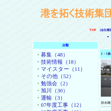
TOP
[会社概
■
分類
・
募集（48）
2・3
・
技術情報（18）
・
マイスター（11）
・
その他（52）
・
勉強会（2）
・
旭川（30）
・
運輸（3）
排水構
・
07年度工事（12）