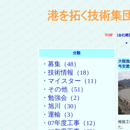
TOP
[会社概
■
分類
大槌漁
・
募集（48）
号安渡
・
技術情報（18）
・
マイスター（11）
・
その他（51）
・
勉強会（2）
・
旭川（30）
・
運輸（3）
・
07年度工事（12）
根留工
た。