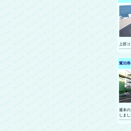
上部コ
鴛泊港
週末の
しまし