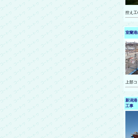
控え工
室蘭港
上部コ
新潟港
工事