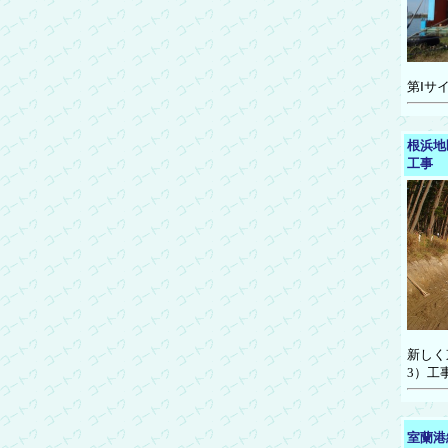
第Ⅰサ
根浜地
工事
新しく
3）工
室蘭港