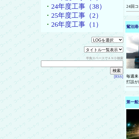
・
24年度工事（38）
24回
・
25年度工事（2）
・
26年度工事（1）
鴛泊港
半角スペースでＡＮＤ検索
毎週来
[RSS]
打設が
第一船