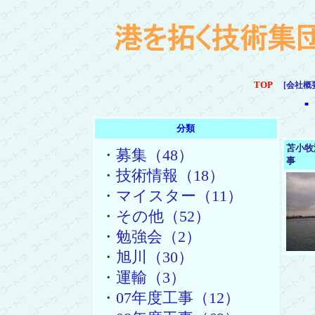
TOP
[会社概
■
分類
苫小牧
・
募集（48）
事
・
技術情報（18）
・
マイスター（11）
・
その他（52）
・
勉強会（2）
・
旭川（30）
・
運輸（3）
・
07年度工事（12）